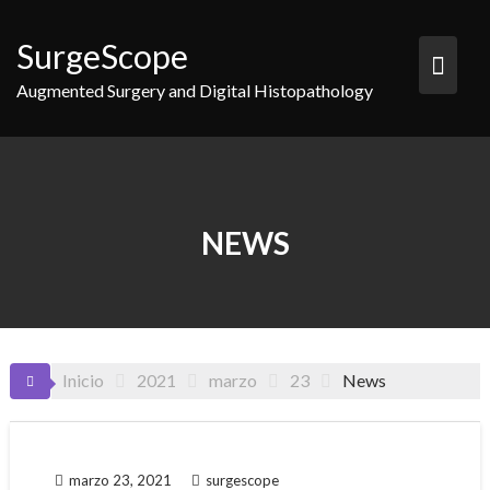
Saltar
al
SurgeScope
contenido
Augmented Surgery and Digital Histopathology
NEWS
Inicio
2021
marzo
23
News
marzo 23, 2021
surgescope